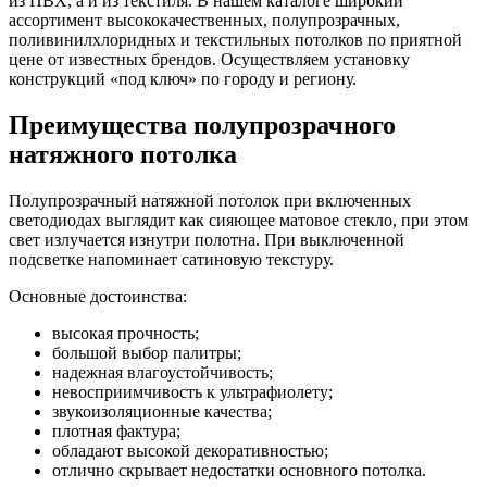
из ПВХ, а и из текстиля. В нашем каталоге широкий
ассортимент высококачественных, полупрозрачных,
поливинилхлоридных и текстильных потолков по приятной
цене от известных брендов. Осуществляем установку
конструкций «под ключ» по городу и региону.
Преимущества полупрозрачного
натяжного потолка
Полупрозрачный натяжной потолок при включенных
светодиодах выглядит как сияющее матовое стекло, при этом
свет излучается изнутри полотна. При выключенной
подсветке напоминает сатиновую текстуру.
Основные достоинства:
высокая прочность;
большой выбор палитры;
надежная влагоустойчивость;
невосприимчивость к ультрафиолету;
звукоизоляционные качества;
плотная фактура;
обладают высокой декоративностью;
отлично скрывает недостатки основного потолка.